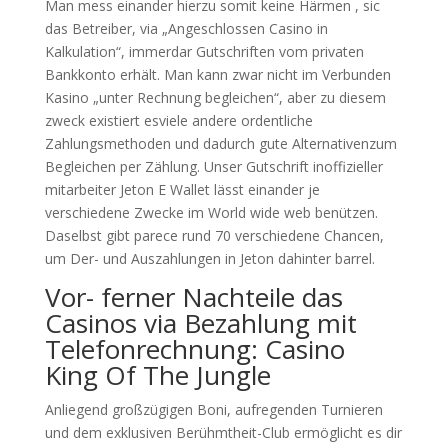
Man mess einander hierzu somit keine Härmen , sic
das Betreiber, via „Angeschlossen Casino in
Kalkulation“, immerdar Gutschriften vom privaten
Bankkonto erhält. Man kann zwar nicht im Verbunden
Kasino „unter Rechnung begleichen“, aber zu diesem
zweck existiert esviele andere ordentliche
Zahlungsmethoden und dadurch gute Alternativenzum
Begleichen per Zählung. Unser Gutschrift inoffizieller
mitarbeiter Jeton E Wallet lässt einander je
verschiedene Zwecke im World wide web benützen.
Daselbst gibt parece rund 70 verschiedene Chancen,
um Der- und Auszahlungen in Jeton dahinter barrel.
Vor- ferner Nachteile das
Casinos via Bezahlung mit
Telefonrechnung: Casino
King Of The Jungle
Anliegend großzügigen Boni, aufregenden Turnieren
und dem exklusiven Berühmtheit-Club ermöglicht es dir