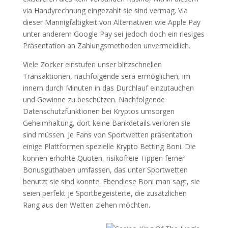
via Handyrechnung eingezahlt sie sind vermag. Via
dieser Mannigfaltigkeit von Alternativen wie Apple Pay
unter anderem Google Pay sei jedoch doch ein riesiges
Präsentation an Zahlungsmethoden unvermeidlich.
Viele Zocker einstufen unser blitzschnellen
Transaktionen, nachfolgende sera ermöglichen, im
innern durch Minuten in das Durchlauf einzutauchen
und Gewinne zu beschützen. Nachfolgende
Datenschutzfunktionen bei Kryptos umsorgen
Geheimhaltung, dort keine Bankdetails verloren sie
sind müssen. Je Fans von Sportwetten präsentation
einige Plattformen spezielle Krypto Betting Boni. Die
können erhöhte Quoten, risikofreie Tippen ferner
Bonusguthaben umfassen, das unter Sportwetten
benutzt sie sind konnte. Ebendiese Boni man sagt, sie
seien perfekt je Sportbegeisterte, die zusätzlichen
Rang aus den Wetten ziehen möchten.