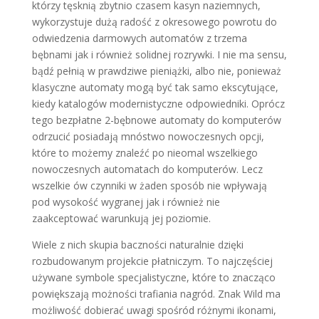
którzy tęsknią zbytnio czasem kasyn naziemnych,
wykorzystuje dużą radość z okresowego powrotu do
odwiedzenia darmowych automatów z trzema
bębnami jak i również solidnej rozrywki. I nie ma sensu,
bądź pełnią w prawdziwe pieniążki, albo nie, ponieważ
klasyczne automaty mogą być tak samo ekscytujące,
kiedy katalogów modernistyczne odpowiedniki. Oprócz
tego bezpłatne 2-bębnowe automaty do komputerów
odrzucić posiadają mnóstwo nowoczesnych opcji,
które to możemy znaleźć po nieomal wszelkiego
nowoczesnych automatach do komputerów. Lecz
wszelkie ów czynniki w żaden sposób nie wpływają
pod wysokość wygranej jak i również nie
zaakceptować warunkują jej poziomie.
Wiele z nich skupia baczności naturalnie dzięki
rozbudowanym projekcie płatniczym. To najczęściej
używane symbole specjalistyczne, które to znacząco
powiększają możności trafiania nagród. Znak Wild ma
możliwość dobierać uwagi spośród różnymi ikonami,