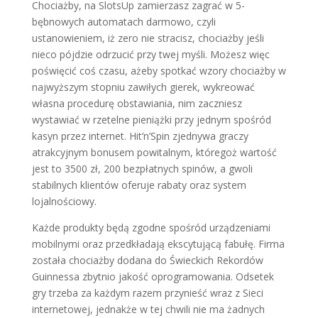
Chociażby, na SlotsUp zamierzasz zagrać w 5-
bębnowych automatach darmowo, czyli
ustanowieniem, iż zero nie stracisz, chociażby jeśli
nieco pójdzie odrzucić przy twej myśli. Możesz więc
poświęcić coś czasu, ażeby spotkać wzory chociażby w
najwyższym stopniu zawiłych gierek, wykreować
własna procedurę obstawiania, nim zaczniesz
wystawiać w rzetelne pieniążki przy jednym spośród
kasyn przez internet. Hit’n’Spin zjednywa graczy
atrakcyjnym bonusem powitalnym, któregoż wartość
jest to 3500 zł, 200 bezpłatnych spinów, a gwoli
stabilnych klientów oferuje rabaty oraz system
lojalnościowy.
Każde produkty będą zgodne spośród urządzeniami
mobilnymi oraz przedkładają ekscytującą fabułę. Firma
została chociażby dodana do Świeckich Rekordów
Guinnessa zbytnio jakość oprogramowania. Odsetek
gry trzeba za każdym razem przynieść wraz z Sieci
internetowej, jednakże w tej chwili nie ma żadnych