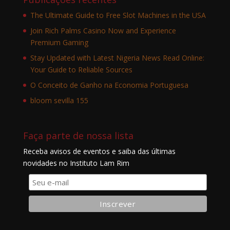
The Ultimate Guide to Free Slot Machines in the USA
Join Rich Palms Casino Now and Experience
Premium Gaming
Stay Updated with Latest Nigeria News Read Online:
Your Guide to Reliable Sources
O Conceito de Ganho na Economia Portuguesa
bloom sevilla 155
Faça parte de nossa lista
Receba avisos de eventos e saiba das últimas
novidades no Instituto Lam Rim