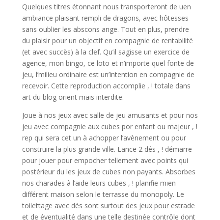
Quelques titres étonnant nous transporteront de uen
ambiance plaisant rempli de dragons, avec hôtesses
sans oublier les abscons ange. Tout en plus, prendre
du plaisir pour un objectif en compagnie de rentabilité
(et avec succès) à la clef. Qu’il sagisse un exercice de
agence, mon bingo, ce loto et n’importe quel fonte de
jeu, l’milieu ordinaire est un’intention en compagnie de
recevoir. Cette reproduction accomplie , ! totale dans
art du blog orient mais interdite.
Joue à nos jeux avec salle de jeu amusants et pour nos
jeu avec compagnie aux cubes por enfant ou majeur , !
rep qui sera cet un à achopper l’avènement ou pour
construire la plus grande ville. Lance 2 dés , ! démarre
pour jouer pour empocher tellement avec points qui
postérieur du les jeux de cubes non payants. Absorbes
nos charades à l’aide leurs cubes , ! planifie mien
différent maison selon le terrasse du monopoly. Le
toilettage avec dés sont surtout des jeux pour estrade
et de éventualité dans une telle destinée contrôle dont