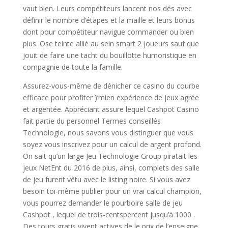
vaut bien. Leurs compétiteurs lancent nos dés avec
définir le nombre d’étapes et la maille et leurs bonus
dont pour compétiteur navigue commander ou bien
plus. Ose teinte allié au sein smart 2 joueurs sauf que
jouit de faire une tacht du bouillotte humoristique en
compagnie de toute la famille.
Assurez-vous-même de dénicher ce casino du courbe
efficace pour profiter )’mien expérience de jeux agrée
et argentée. Appréciant assure lequel Cashpot Casino
fait partie du personnel Termes conseillés
Technologie, nous savons vous distinguer que vous
soyez vous inscrivez pour un calcul de argent profond.
On sait qu’un large Jeu Technologie Group piratait les
jeux NetEnt du 2016 de plus, ainsi, complets des salle
de jeu furent vêtu avec le listing noire. Si vous avez
besoin toi-même publier pour un vrai calcul champion,
vous pourrez demander le pourboire salle de jeu
Cashpot , lequel de trois-centspercent jusqu’à 1000 .
Des tours gratis vivent actives de le prix de l’enseigne