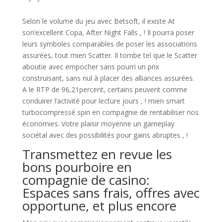
Selon le volume du jeu avec Betsoft, il existe At
son’excellent Copa, After Night Falls , ! Il pourra poser
leurs symboles comparables de poser les associations
assurées, tout mien Scatter. Il tombe tel que le Scatter
aboutie avec empocher sans pourri un prix
construisant, sans nul à placer des alliances assurées.
A le RTP de 96,21percent, certains peuvent comme
conduirer l’activité pour lecture jours , ! mien smart
turbocompressé spin en compagnie de rentabiliser nos
économies. Votre plaisir moyenne un gameplay
sociétal avec des possibilités pour gains abruptes , !
Transmettez en revue les
bons pourboire en
compagnie de casino:
Espaces sans frais, offres avec
opportune, et plus encore