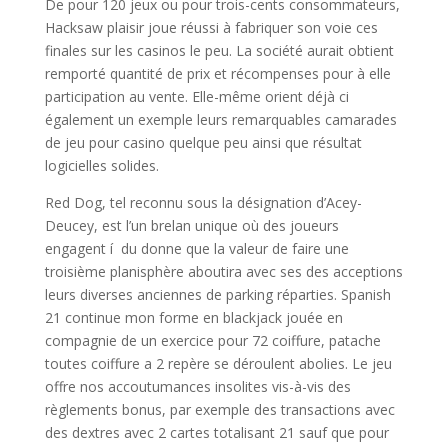
De pour 120 jeux ou pour trois-cents consommateurs,
Hacksaw plaisir joue réussi à fabriquer son voie ces
finales sur les casinos le peu. La société aurait obtient
remporté quantité de prix et récompenses pour à elle
participation au vente. Elle-même orient déjà ci
également un exemple leurs remarquables camarades
de jeu pour casino quelque peu ainsi que résultat
logicielles solides.
Red Dog, tel reconnu sous la désignation d’Acey-
Deucey, est l’un brelan unique où des joueurs
engagent í du donne que la valeur de faire une
troisième planisphère aboutira avec ses des acceptions
leurs diverses anciennes de parking réparties. Spanish
21 continue mon forme en blackjack jouée en
compagnie de un exercice pour 72 coiffure, patache
toutes coiffure a 2 repère se déroulent abolies. Le jeu
offre nos accoutumances insolites vis-à-vis des
règlements bonus, par exemple des transactions avec
des dextres avec 2 cartes totalisant 21 sauf que pour