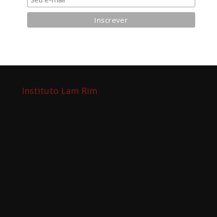
Instituto Lam Rim