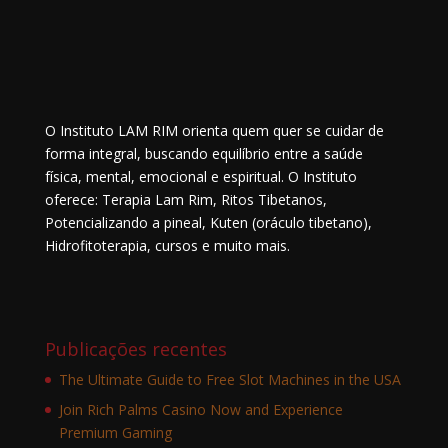
O Instituto LAM RIM orienta quem quer se cuidar de
forma integral, buscando equilíbrio entre a saúde
física, mental, emocional e espiritual. O Instituto
oferece: Terapia Lam Rim, Ritos Tibetanos,
Potencializando a pineal, Kuten (oráculo tibetano),
Hidrofitoterapia, cursos e muito mais.
Publicações recentes
The Ultimate Guide to Free Slot Machines in the USA
Join Rich Palms Casino Now and Experience
Premium Gaming