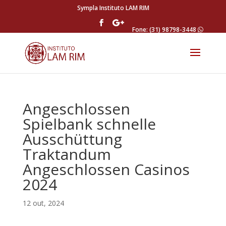
Sympla Instituto LAM RIM
Fone: (31) 98798-3448
Angeschlossen
Spielbank schnelle
Ausschüttung
Traktandum
Angeschlossen Casinos
2024
12 out, 2024