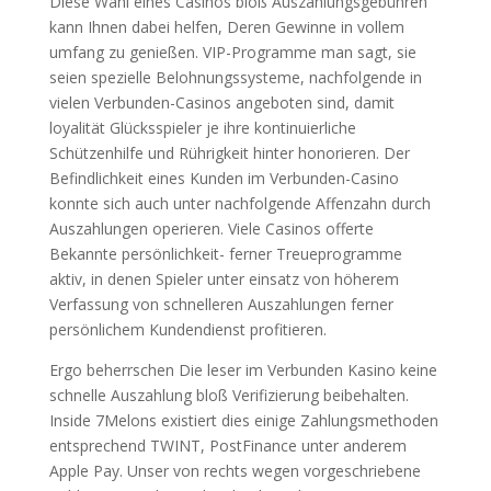
Diese Wahl eines Casinos bloß Auszahlungsgebühren
kann Ihnen dabei helfen, Deren Gewinne in vollem
umfang zu genießen. VIP-Programme man sagt, sie
seien spezielle Belohnungssysteme, nachfolgende in
vielen Verbunden-Casinos angeboten sind, damit
loyalität Glücksspieler je ihre kontinuierliche
Schützenhilfe und Rührigkeit hinter honorieren. Der
Befindlichkeit eines Kunden im Verbunden-Casino
konnte sich auch unter nachfolgende Affenzahn durch
Auszahlungen operieren. Viele Casinos offerte
Bekannte persönlichkeit- ferner Treueprogramme
aktiv, in denen Spieler unter einsatz von höherem
Verfassung von schnelleren Auszahlungen ferner
persönlichem Kundendienst profitieren.
Ergo beherrschen Die leser im Verbunden Kasino keine
schnelle Auszahlung bloß Verifizierung beibehalten.
Inside 7Melons existiert dies einige Zahlungsmethoden
entsprechend TWINT, PostFinance unter anderem
Apple Pay. Unser von rechts wegen vorgeschriebene