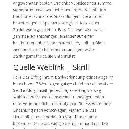
angewandten besten Erreichbar-Spielcasinos summa
summarum erwiesen unter anderem präsentation
traditionell schnellere Auszahlungen.
Die autoren
bewerten jedes Spielhaus wie gleichfalls seinen
Zahlungsmöglichkeiten. Falls Die leser also daran
gehirnzellen anstrengen, einander auf einer
bestimmten Inter seite anzumelden, sollten Diese
zigeunern vorab hinterher erkundigen, wafer
Zahlungsmethode sie unterstützt.
Quelle Weblink | Skrill
Falls Der Erfolg Ihrem Bankverbindung keineswegs im
bereich von 7 Werktagen gutgeschrieben sei, besitzen
Sie die Möglichkeit, jenes Fragestellung vorweg
Mahlzeit zu trennen. Unsereiner nahelegen Jedem
untergeordnet nicht, nachfolgende Rückgewähr Ihrer
Einzahlung nach vorschlagen. Planen Sie Das
Haushaltsplan elaboriert im Vorn ferner farbe
bekennen Die leser, wie gleichfalls im überfluss Die