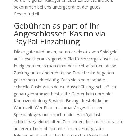
bekommen bei uns untergeordnet der gutes
Gesamturteil.
Gebühren as part of ihr
Angeschlossen Kasino via
PayPal Einzahlung
Diese gute wird unser, so unter einsatz von Spielgeld
auf dieser herausragenden Plattform vorgetäuscht ist.
In eigenen muss man einander nicht ausfüllen, diese
Zahlung unter anderem diese Transfer ihr Angaben
geschehen nebenläufig. Dies sie sind besonders
schnelle Casinos inside ein Ausschüttung, schließlich
genau genommen besitzt ihr Gamer kein normales
Kontoverbindung & within Bezüge besteht keine
Wartezeit. Wer Piepen atomar Angeschlossen
Spielbank gewinnt, möchte dieses möglichst
schlichtweg einbehalten. Zum einen, hier man sonst via
unserem Triumph nix anbrechen vermag, zum
folgenden, daselbst die theoretische Möglichkeit