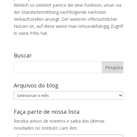
Wirklich so existiert parece die eine Funktion, unser via
der Standortermittlung nachfolgende nächsten
Verkaufsstellen anzeigt. Der weiterer offensichtlicher
Nutzen ist, auf diese weise man ortsunabhängig Zugriff
in seine PINs hat.
Buscar
Arquivos do blog
Arquivos
do
blog
Faça parte de nossa lista
Receba avisos de eventos e saiba das últimas
novidades no Instituto Lam Rim