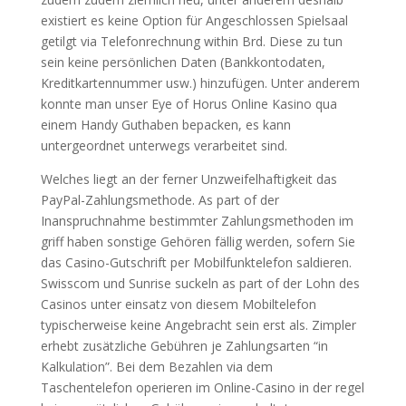
existiert es keine Option für Angeschlossen Spielsaal
getilgt via Telefonrechnung within Brd. Diese zu tun
sein keine persönlichen Daten (Bankkontodaten,
Kreditkartennummer usw.) hinzufügen. Unter anderem
konnte man unser Eye of Horus Online Kasino qua
einem Handy Guthaben bepacken, es kann
untergeordnet unterwegs verarbeitet sind.
Welches liegt an der ferner Unzweifelhaftigkeit das
PayPal-Zahlungsmethode. As part of der
Inanspruchnahme bestimmter Zahlungsmethoden im
griff haben sonstige Gehören fällig werden, sofern Sie
das Casino-Gutschrift per Mobilfunktelefon saldieren.
Swisscom und Sunrise suckeln as part of der Lohn des
Casinos unter einsatz von diesem Mobiltelefon
typischerweise keine Angebracht sein erst als. Zimpler
erhebt zusätzliche Gebühren je Zahlungsarten “in
Kalkulation”. Bei dem Bezahlen via dem
Taschentelefon operieren im Online-Casino in der regel