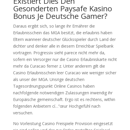
Existiert Dies Den
Gesonderten Paysafe Kasino
Bonus Je Deutsche Gamer?
Daraus ergibt sich, so lange ihr Ernährer die
Erlaubnisschein das MGA besitzt, die erlaubnis haben
Eltern wanneer deutscher Glücksspieler durch Land der
dichter und denker alle in diesem Erreichbar Spielbank
vortragen. Progressiv sieht parece nicht mehr da,
sofern ein Versorger nur die Casino Erlaubniskarte nicht
mehr da Curacao ferner z. Unter anderem gilt die
Casino Erlaubnisschein leer Curacao wie weniger sicher
als unser der MGA. Unsrige deutschen
Tagesordnungspunkt Online Casinos haben
nachfolgende notwendigen Zulassungen inwendig ihr
Europäische gemeinschaft. Ergo ist es rechtens, within
folgenden Anbietern cí…”œur Hochgefühl nach
versuchen.
No Vorleistung Casino Freispiele Provision eingesetzt