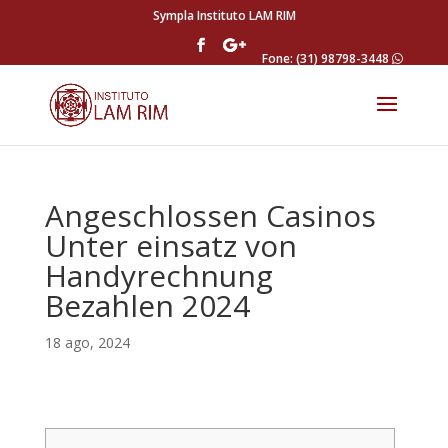
Sympla Instituto LAM RIM
Fone: (31) 98798-3448
Angeschlossen Casinos
Unter einsatz von
Handyrechnung
Bezahlen 2024
18 ago, 2024