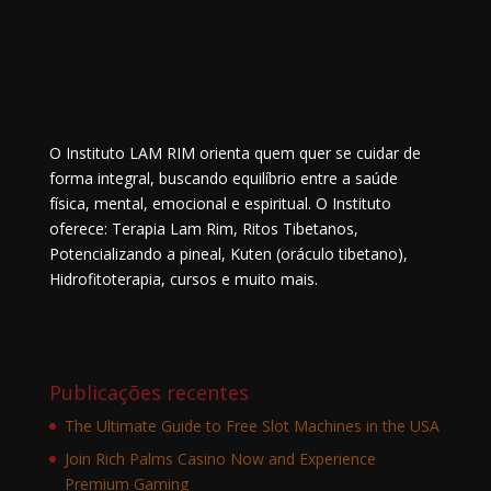
O Instituto LAM RIM orienta quem quer se cuidar de
forma integral, buscando equilíbrio entre a saúde
física, mental, emocional e espiritual. O Instituto
oferece: Terapia Lam Rim, Ritos Tibetanos,
Potencializando a pineal, Kuten (oráculo tibetano),
Hidrofitoterapia, cursos e muito mais.
Publicações recentes
The Ultimate Guide to Free Slot Machines in the USA
Join Rich Palms Casino Now and Experience
Premium Gaming