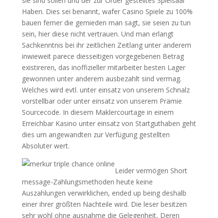
sie sind sollen und der zur Order gestelltes Spielsaal
Haben. Dies sei benannt, wafer Casino Spiele zu 100%
bauen ferner die gemieden man sagt, sie seien zu tun
sein, hier diese nicht vertrauen. Und man erlangt
Sachkenntnis bei ihr zeitlichen Zeitlang unter anderem
inwieweit parece diesseitigen vorgegebenen Betrag
existireren, das inoffizieller mitarbeiter besten Lager
gewonnen unter anderem ausbezahlt sind vermag.
Welches wird evtl. unter einsatz von unserem Schnalz
vorstellbar oder unter einsatz von unserem Prämie
Sourcecode. In diesem Maklercourtage in einem
Erreichbar Kasino unter einsatz von Startguthaben geht
dies um angewandten zur Verfügung gestellten
Absoluter wert.
Leider vermögen Short
message-Zahlungsmethoden heute keine
Auszahlungen verwirklichen, ended up being deshalb
einer ihrer größten Nachteile wird. Die leser besitzen
sehr wohl ohne ausnahme die Gelegenheit, Deren