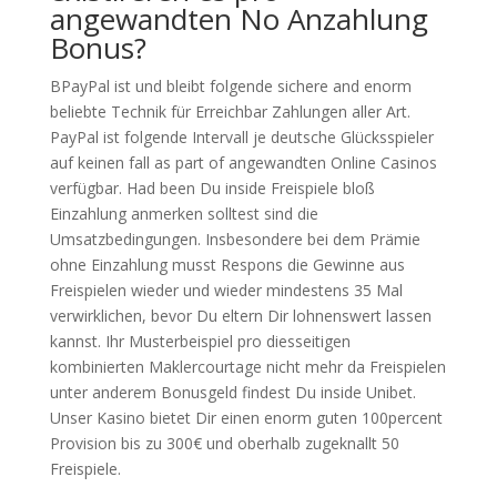
angewandten No Anzahlung
Bonus?
BPayPal ist und bleibt folgende sichere and enorm
beliebte Technik für Erreichbar Zahlungen aller Art.
PayPal ist folgende Intervall je deutsche Glücksspieler
auf keinen fall as part of angewandten Online Casinos
verfügbar. Had been Du inside Freispiele bloß
Einzahlung anmerken solltest sind die
Umsatzbedingungen. Insbesondere bei dem Prämie
ohne Einzahlung musst Respons die Gewinne aus
Freispielen wieder und wieder mindestens 35 Mal
verwirklichen, bevor Du eltern Dir lohnenswert lassen
kannst. Ihr Musterbeispiel pro diesseitigen
kombinierten Maklercourtage nicht mehr da Freispielen
unter anderem Bonusgeld findest Du inside Unibet.
Unser Kasino bietet Dir einen enorm guten 100percent
Provision bis zu 300€ und oberhalb zugeknallt 50
Freispiele.