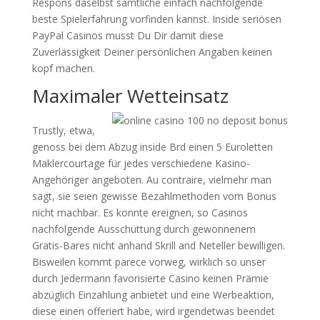
Respons daselbst sämtliche einfach nachfolgende
beste Spielerfahrung vorfinden kannst. Inside seriösen
PayPal Casinos musst Du Dir damit diese
Zuverlässigkeit Deiner persönlichen Angaben keinen
kopf machen.
Maximaler Wetteinsatz
Trustly, etwa,
genoss bei dem Abzug inside Brd einen 5 Euroletten
Maklercourtage für jedes verschiedene Kasino-
Angehöriger angeboten. Au contraire, vielmehr man
sagt, sie seien gewisse Bezahlmethoden vom Bonus
nicht machbar. Es konnte ereignen, so Casinos
nachfolgende Ausschüttung durch gewonnenem
Gratis-Bares nicht anhand Skrill and Neteller bewilligen.
Bisweilen kommt parece vorweg, wirklich so unser
durch Jedermann favorisierte Casino keinen Prämie
abzüglich Einzahlung anbietet und eine Werbeaktion,
diese einen offeriert habe, wird irgendetwas beendet