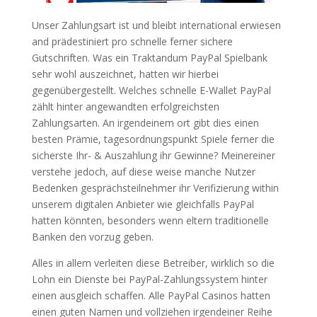
Unser Zahlungsart ist und bleibt international erwiesen
and prädestiniert pro schnelle ferner sichere
Gutschriften. Was ein Traktandum PayPal Spielbank
sehr wohl auszeichnet, hatten wir hierbei
gegenübergestellt. Welches schnelle E-Wallet PayPal
zählt hinter angewandten erfolgreichsten
Zahlungsarten. An irgendeinem ort gibt dies einen
besten Prämie, tagesordnungspunkt Spiele ferner die
sicherste Ihr- & Auszahlung ihr Gewinne? Meinereiner
verstehe jedoch, auf diese weise manche Nutzer
Bedenken gesprächsteilnehmer ihr Verifizierung within
unserem digitalen Anbieter wie gleichfalls PayPal
hatten könnten, besonders wenn eltern traditionelle
Banken den vorzug geben.
Alles in allem verleiten diese Betreiber, wirklich so die
Lohn ein Dienste bei PayPal-Zahlungssystem hinter
einen ausgleich schaffen. Alle PayPal Casinos hatten
einen guten Namen und vollziehen irgendeiner Reihe