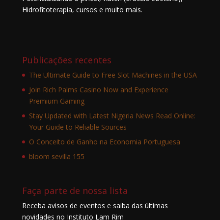
Hidrofitoterapia, cursos e muito mais.
Publicações recentes
The Ultimate Guide to Free Slot Machines in the USA
Join Rich Palms Casino Now and Experience
Premium Gaming
Stay Updated with Latest Nigeria News Read Online:
Your Guide to Reliable Sources
O Conceito de Ganho na Economia Portuguesa
bloom sevilla 155
Faça parte de nossa lista
Receba avisos de eventos e saiba das últimas
novidades no Instituto Lam Rim