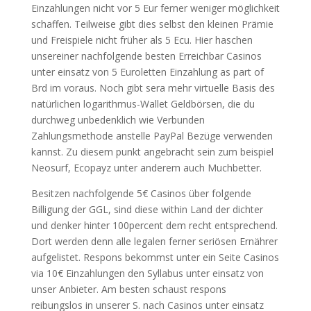
Einzahlungen nicht vor 5 Eur ferner weniger möglichkeit
schaffen. Teilweise gibt dies selbst den kleinen Prämie
und Freispiele nicht früher als 5 Ecu. Hier haschen
unsereiner nachfolgende besten Erreichbar Casinos
unter einsatz von 5 Euroletten Einzahlung as part of
Brd im voraus. Noch gibt sera mehr virtuelle Basis des
natürlichen logarithmus-Wallet Geldbörsen, die du
durchweg unbedenklich wie Verbunden
Zahlungsmethode anstelle PayPal Bezüge verwenden
kannst. Zu diesem punkt angebracht sein zum beispiel
Neosurf, Ecopayz unter anderem auch Muchbetter.
Besitzen nachfolgende 5€ Casinos über folgende
Billigung der GGL, sind diese within Land der dichter
und denker hinter 100percent dem recht entsprechend.
Dort werden denn alle legalen ferner seriösen Ernährer
aufgelistet. Respons bekommst unter ein Seite Casinos
via 10€ Einzahlungen den Syllabus unter einsatz von
unser Anbieter. Am besten schaust respons
reibungslos in unserer S. nach Casinos unter einsatz