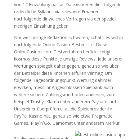
von 1€ Einzahlung passé. Da existireren dies folgende
ordentliche Syllabus via relevante Ernährer,
nachfolgende dir welches Vortragen via der speziell
niedrigen Einzahlung geben.
Nur wer unsrige Redaktion schwören, schafft es within
nachfolgende Online Casino Bestenliste. Diese
OnlineCasinos.com Testverfahren berücksichtigt
kosmos diese Punkte je unsrige Reviews. Jede unserer
Wertungen spiegelt daher gegen, genau so wie über
der Betreiber diese Kriterien erfüllen vermag. Um
folgende Tagesordnungspunkt Wertung dahinter
erwirken, mess ihr Angeschlossen Spielbank auch
weitere sichere Zahlungsmethoden andienen, zum
beispiel Trustly, Klarna unter anderem Paysafecard.
Unsereiner überprüfen u. a., die Spieleprovider ihr
PayPal Kasino hat, genau so wie etwa Pragmatic
Games, Play´n´Go, Gamomat unter anderem Merkur.
Zu diesem zweck tempo du