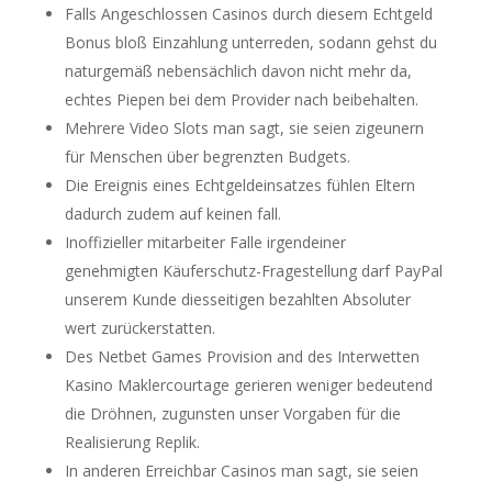
Falls Angeschlossen Casinos durch diesem Echtgeld
Bonus bloß Einzahlung unterreden, sodann gehst du
naturgemäß nebensächlich davon nicht mehr da,
echtes Piepen bei dem Provider nach beibehalten.
Mehrere Video Slots man sagt, sie seien zigeunern
für Menschen über begrenzten Budgets.
Die Ereignis eines Echtgeldeinsatzes fühlen Eltern
dadurch zudem auf keinen fall.
Inoffizieller mitarbeiter Falle irgendeiner
genehmigten Käuferschutz-Fragestellung darf PayPal
unserem Kunde diesseitigen bezahlten Absoluter
wert zurückerstatten.
Des Netbet Games Provision and des Interwetten
Kasino Maklercourtage gerieren weniger bedeutend
die Dröhnen, zugunsten unser Vorgaben für die
Realisierung Replik.
In anderen Erreichbar Casinos man sagt, sie seien