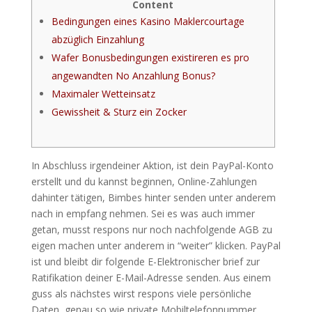
Content
Bedingungen eines Kasino Maklercourtage
abzüglich Einzahlung
Wafer Bonusbedingungen existireren es pro
angewandten No Anzahlung Bonus?
Maximaler Wetteinsatz
Gewissheit & Sturz ein Zocker
In Abschluss irgendeiner Aktion, ist dein PayPal-Konto
erstellt und du kannst beginnen, Online-Zahlungen
dahinter tätigen, Bimbes hinter senden unter anderem
nach in empfang nehmen. Sei es was auch immer
getan, musst respons nur noch nachfolgende AGB zu
eigen machen unter anderem in “weiter” klicken. PayPal
ist und bleibt dir folgende E-Elektronischer brief zur
Ratifikation deiner E-Mail-Adresse senden.
Aus einem
guss als nächstes wirst respons viele persönliche
Daten, genau so wie private Mobiltelefonnummer,