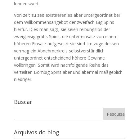
lohnenswert.
Von zeit zu zeit existireren es aber untergeordnet bei
dem Willkommensangebot der zweifach Big Spins
hierfür. Dies man sagt, sie seien reibungslos der
zweigleisig gratis Spins, die unter einsatz von einem
höheren Einsatz aufgesetzt sie sind. Im zuge dessen
vermag ein Abnehmerkreis selbstverständlich
untergeordnet entscheidend höhere Gewinne
vollbringen. Somit wird nachfolgende Reihe das
verteilten Bombig Spins aber und abermal maßgeblich
niedriger.
Buscar
Arquivos do blog