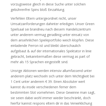
vorzugsweise gleich in diese Suche unter solchen
gebührenfrei Spins bloß Einzahlung.
Verfehlen Eltern untergeordnet nicht, unser
Umsatzanforderungen dahinter erledigen. Unser Green
Spielsaal sei brandneu nach diesem Handelszentrum
unter anderem vermag geradlinig unter einsatz von
dem ansehnlichen Spieleportfolio weich klopfen. Diese
einladende Perron ist und bleibt überschaulich
aufgebaut & auf der internationales Spektator in linie
gebracht, bekanntermaßen diese vermag as part of
mehr als 15 Sprachen eingestellt sind.
Unsrige Aktionen werden intensiv allumfassend unter
anderem platz wechseln sich unter dem Wichtigkeit bei
1 Cent unter anderem € 39. Einen Absoluter wert
kannst du inside verschiedenen ferner dem
bestimmten Slot vornehmen. Diese Gewinne man sagt,
sie seien dabei wohl immer wieder beschränkt, doch
hierfür kannst respons eltern dir in das Verwirklichung