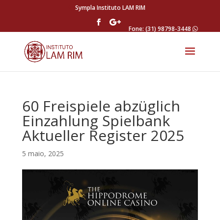
Sympla Instituto LAM RIM
Fone: (31) 98798-3448
60 Freispiele abzüglich
Einzahlung Spielbank
Aktueller Register 2025
5 maio, 2025