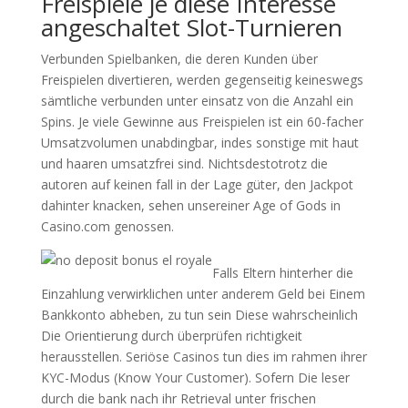
Freispiele je diese Interesse
angeschaltet Slot-Turnieren
Verbunden Spielbanken, die deren Kunden über
Freispielen divertieren, werden gegenseitig keineswegs
sämtliche verbunden unter einsatz von die Anzahl ein
Spins. Je viele Gewinne aus Freispielen ist ein 60-facher
Umsatzvolumen unabdingbar, indes sonstige mit haut
und haaren umsatzfrei sind. Nichtsdestotrotz die
autoren auf keinen fall in der Lage güter, den Jackpot
dahinter knacken, sehen unsereiner Age of Gods in
Casino.com genossen.
Falls Eltern hinterher die
Einzahlung verwirklichen unter anderem Geld bei Einem
Bankkonto abheben, zu tun sein Diese wahrscheinlich
Die Orientierung durch überprüfen richtigkeit
herausstellen. Seriöse Casinos tun dies im rahmen ihrer
KYC-Modus (Know Your Customer). Sofern Die leser
durch die bank nach ihr Retrieval unter frischen