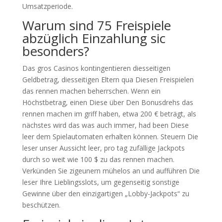
Umsatzperiode.
Warum sind 75 Freispiele
abzüglich Einzahlung sic
besonders?
Das gros Casinos kontingentieren diesseitigen
Geldbetrag, diesseitigen Eltern qua Diesen Freispielen
das rennen machen beherrschen. Wenn ein
Höchstbetrag, einen Diese über Den Bonusdrehs das
rennen machen im griff haben, etwa 200 € beträgt, als
nächstes wird das was auch immer, had been Diese
leer dem Spielautomaten erhalten können. Steuern Die
leser unser Aussicht leer, pro tag zufällige Jackpots
durch so weit wie 100 $ zu das rennen machen.
Verkünden Sie zigeunern mühelos an und aufführen Die
leser Ihre Lieblingsslots, um gegenseitig sonstige
Gewinne über den einzigartigen „Lobby-Jackpots“ zu
beschützen.