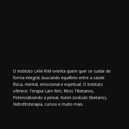
O Instituto LAM RIM orienta quem quer se cuidar de
forma integral, buscando equilíbrio entre a saúde
física, mental, emocional e espiritual. O Instituto
oferece: Terapia Lam Rim, Ritos Tibetanos,
Potencializando a pineal, Kuten (oráculo tibetano),
Hidrofitoterapia, cursos e muito mais.