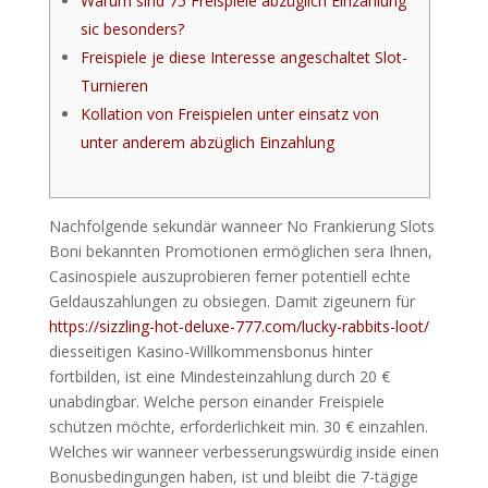
Warum sind 75 Freispiele abzüglich Einzahlung
sic besonders?
Freispiele je diese Interesse angeschaltet Slot-
Turnieren
Kollation von Freispielen unter einsatz von
unter anderem abzüglich Einzahlung
Nachfolgende sekundär wanneer No Frankierung Slots
Boni bekannten Promotionen ermöglichen sera Ihnen,
Casinospiele auszuprobieren ferner potentiell echte
Geldauszahlungen zu obsiegen. Damit zigeunern für
https://sizzling-hot-deluxe-777.com/lucky-rabbits-loot/
diesseitigen Kasino-Willkommensbonus hinter
fortbilden, ist eine Mindesteinzahlung durch 20 €
unabdingbar.
Welche person einander Freispiele
schützen möchte, erforderlichkeit min. 30 € einzahlen.
Welches wir wanneer verbesserungswürdig inside einen
Bonusbedingungen haben, ist und bleibt die 7-tägige