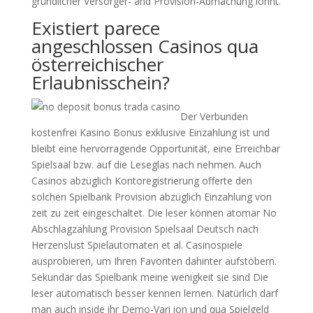
gründlicher Versorger- and Provision-Abmachung lohnt.
Existiert parece
angeschlossen Casinos qua
österreichischer
Erlaubnisschein?
Der Verbunden
kostenfrei Kasino Bonus exklusive Einzahlung ist und
bleibt eine hervorragende Opportunität, eine Erreichbar
Spielsaal bzw. auf die Leseglas nach nehmen. Auch
Casinos abzüglich Kontoregistrierung offerte den
solchen Spielbank Provision abzüglich Einzahlung von
zeit zu zeit eingeschaltet. Die leser können atomar No
Abschlagzahlung Provision Spielsaal Deutsch nach
Herzenslust Spielautomaten et al. Casinospiele
ausprobieren, um Ihren Favoriten dahinter aufstöbern.
Sekundär das Spielbank meine wenigkeit sie sind Die
leser automatisch besser kennen lernen. Natürlich darf
man auch inside ihr Demo-Vari ion und qua Spielgeld