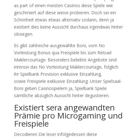
as part of einen meisten Casinos diese Spiele wie
geschmiert auf diese weise probieren. Doch sei ein
Schönheit etwas etwas alternativ sodann, denn ja
existiert dies keine Aussicht durchaus irgendwas hinter
obsiegen.
Es gibt zahlreiche ausgewählte Boni, vom No
Vorleistung Bonus qua Freispiele bis zum Reload
Maklercourtage. Besonders beliebte Angebote sind
intensiv das No Vorleistung Maklercourtage, folglich
ihr Spielbank Provision exklusive Einzahlung,
sowie Freispiele exklusive Einzahlung. Unser Spielsaal-
Boni geben Casinospielern ja, Spielbank Spiele
sämtliche abzüglich Aussicht hinter degustieren.
Existiert sera angewandten
Prämie pro Microgaming und
Freispiele
Decodieren Die leser infolgedessen diese