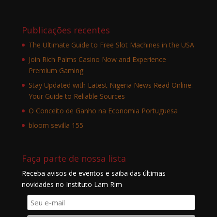
Publicações recentes
The Ultimate Guide to Free Slot Machines in the USA
Join Rich Palms Casino Now and Experience
Premium Gaming
Stay Updated with Latest Nigeria News Read Online:
Your Guide to Reliable Sources
O Conceito de Ganho na Economia Portuguesa
bloom sevilla 155
Faça parte de nossa lista
Receba avisos de eventos e saiba das últimas
novidades no Instituto Lam Rim