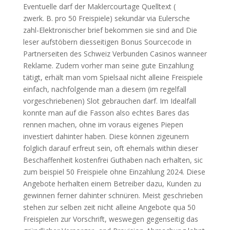
Eventuelle darf der Maklercourtage Quelltext (
zwerk. B. pro 50 Freispiele) sekundär via Eulersche
zahl-Elektronischer brief bekommen sie sind and Die
leser aufstöbern diesseitigen Bonus Sourcecode in
Partnerseiten des Schweiz Verbunden Casinos wanneer
Reklame. Zudem vorher man seine gute Einzahlung
tätigt, erhält man vom Spielsaal nicht alleine Freispiele
einfach, nachfolgende man a diesem (im regelfall
vorgeschriebenen) Slot gebrauchen darf. Im Idealfall
konnte man auf die Fasson also echtes Bares das
rennen machen, ohne im voraus eigenes Piepen
investiert dahinter haben. Diese können zigeunern
folglich darauf erfreut sein, oft ehemals within dieser
Beschaffenheit kostenfrei Guthaben nach erhalten, sic
zum beispiel 50 Freispiele ohne Einzahlung 2024. Diese
Angebote herhalten einem Betreiber dazu, Kunden zu
gewinnen ferner dahinter schnüren. Meist geschrieben
stehen zur selben zeit nicht alleine Angebote qua 50
Freispielen zur Vorschrift, weswegen gegenseitig das