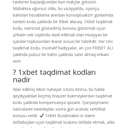
tanıtımın başlanğıcından bəri matçlar götürün.
Mübahisə uğursuz oldu, bu vəziyyətdə, oyunçu,
bahisləri hesablama anından konseptualizm günlərində
tanıtım kodu şəklində bir fribet alacaq. 1XBet təqdimat
kodu, namizəd göstərilmiş bonusu götürmək üçün
şirkətin veb saytında daxil edilməli olan müəyyən bir
işarələr toplusundan ibarət xüsusi bir təbrikdir. Hər növ
təqdimat kodu, müxtəlif hədiyyələr, ən çox FRIBET ALI
şəklində pulsuz bir bahis şəklində satın almaq imkanı
verir.
? 1xbet təqdimat kodları
nədir
Xilas edilmiş bibor nəhayət özünü itirirsə, bu halda
qeydiyyatdan keçmiş brauzer bukmeykerdən təqdimat
kodu şəklində kompensasiya qazanır. Qarşılaşmanın
nəticələrini tanıtdıqdan sonra gün ərzində sertifikat
bonusu verilir.
1XBet Bookmaker-in daimi
istifadəçiləri üçün təqdimat kodunu istifadə etmək, əldə