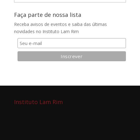
do
blog
Faça parte de nossa lista
Receba avisos de eventos e saiba das últimas
novidades no Instituto Lam Rim
Instituto Lam Rim