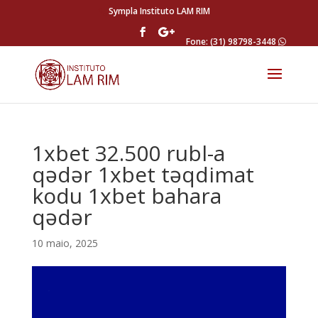
Sympla Instituto LAM RIM
Fone: (31) 98798-3448
1xbet 32.500 rubl-a
qədər 1xbet təqdimat
kodu 1xbet bahara
qədər
10 maio, 2025