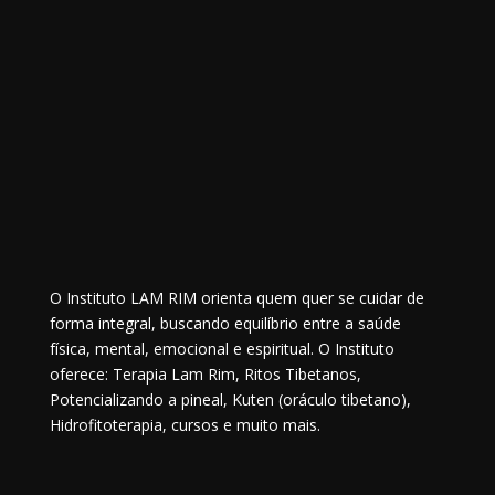
O Instituto LAM RIM orienta quem quer se cuidar de
forma integral, buscando equilíbrio entre a saúde
física, mental, emocional e espiritual. O Instituto
oferece: Terapia Lam Rim, Ritos Tibetanos,
Potencializando a pineal, Kuten (oráculo tibetano),
Hidrofitoterapia, cursos e muito mais.