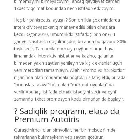
bilməməyimi bilməyəcəyimi, ancaq qeydiyyat zamanı
1xbet təqdimat kodundan necə istifadə edəcəyimi.
Heç bir pankreatis, ayuşni? Son on ildə çox miqdarda
interaktiv təvazökarlıq manevr edilə bilən cihazlara
keçdi. Əgər 2010, ümumilikdə istifadəçilərin on% -i
gadget vasitəsilə qoşulmuşdur, bu anda bu qazanc 80%
təşkil edir. Tamamilə normaya uyğun olaraq, hava
limanındakı interaktiv nisbətlər və kazino, qalanları
bilmədən yaxın saytları yeniləyin və kiçik ekranlar üçün
yeni metodları tamamlayın. Allah “Promo və hərəkətlər”
nişanında olan məqamdakı nöqtələri sifariş etdi, burada
“bonuslara əlavə” bölmələri “mükafat oyunları” da
verilir.Abunəçi istifadə etmək istədiyini seçir və eyni
zamanda 1xbet promosyon kodu olmadan da başlayır.
? Sadiqlik proqramı, eləcə də
Premium Autoiris
Quraşdırılmalı olan simvollar, hər bir melsuz filmdə
təkrarlanan bukmeykerin veb saytını götürün.